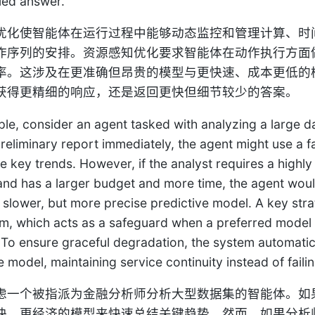
iled answer.
优化使智能体在运行过程中能够动态监控和管理计算、时
作序列的安排。资源感知优化要求智能体在动作执行方面
率。这涉及在更准确但昂贵的模型与更快速、成本更低的
获得更精细的响应，还是返回更快但细节较少的答案。
le, consider an agent tasked with analyzing a large data
reliminary report immediately, the agent might use a f
 key trends. However, if the analyst requires a highly 
and has a larger budget and more time, the agent would
 slower, but more precise predictive model. A key strat
, which acts as a safeguard when a preferred model i
. To ensure graceful degradation, the system automatic
e model, maintaining service continuity instead of faili
虑一个被指派为金融分析师分析大型数据集的智能体。如
快、更经济的模型来快速总结关键趋势。然而，如果分析