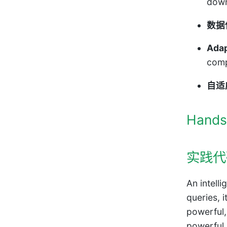
down
数据
Adap
comp
自适
Hands
实践代
An intell
queries, 
powerful,
powerful 