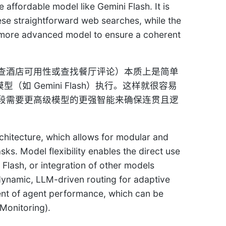
 affordable model like Gemini Flash. It is
ese straightforward web searches, while the
he more advanced model to ensure a coherent
查酒店可用性或查找餐厅评论）本质上是简单
 Gemini Flash）执行。这样就很容易
段需要更高级模型的更强智能来确保连贯且逻
chitecture, which allows for modular and
sks. Model flexibility enables the direct use
Flash, or integration of other models
dynamic, LLM-driven routing for adaptive
ment of agent performance, which can be
Monitoring).