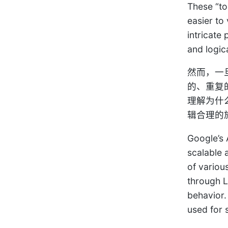
These “to
easier to
intricate
and logica
然而，一
的、重复的
理解为什
辑合理的
Google’s 
scalable 
of variou
through L
behavior.
used for 