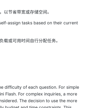
，以节省带宽或存储空间。
elf-assign tasks based on their current
负载或可用时间自行分配任务。
e difficulty of each question. For simple
ini Flash. For complex inquiries, a more
onsidered. The decision to use the more
ly budget and time constraints. This