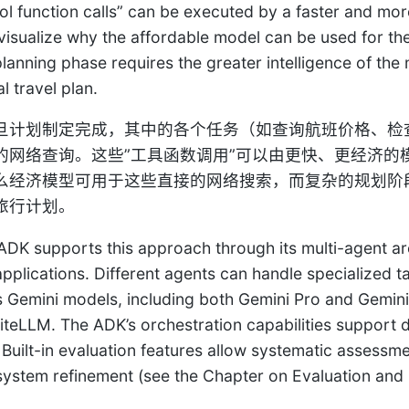
ol function calls” can be executed by a faster and more
 visualize why the affordable model can be used for th
 planning phase requires the greater intelligence of t
l travel plan.
旦计划制定完成，其中的各个任务（如查询航班价格、检
网络查询。这些”工具函数调用”可以由更快、更经济的模型（如
么经济模型可用于这些直接的网络搜索，而复杂的规划阶
旅行计划。
ADK supports this approach through its multi-agent ar
applications. Different agents can handle specialized ta
s Gemini models, including both Gemini Pro and Gemini 
iteLLM. The ADK’s orchestration capabilities support 
 Built-in evaluation features allow systematic assess
system refinement (see the Chapter on Evaluation and 