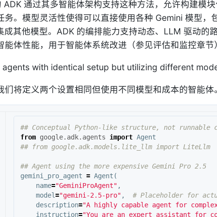
le 的 ADK 通过其多智能体架构支持这种方法，允许构
。模型灵活性使得可以直接使用各种 Gemini 模型，包括 Gemi
LM 集成其他模型。ADK 的编排能力支持动态、LLM 
智能体性能，用于智能体系统改进（参见评估和监控章节
agents with identical setup but utilizing different mode
我们将定义两个设置相同但使用不同模型和成本的智能体
from
google.adk.agents
import
Agent
gemini_pro_agent
=
Agent
(
name
=
"GeminiProAgent"
,
model
=
"gemini-2.5-pro"
,
description
=
"A highly capable agent for comple
instruction
=
"You are an expert assistant for c