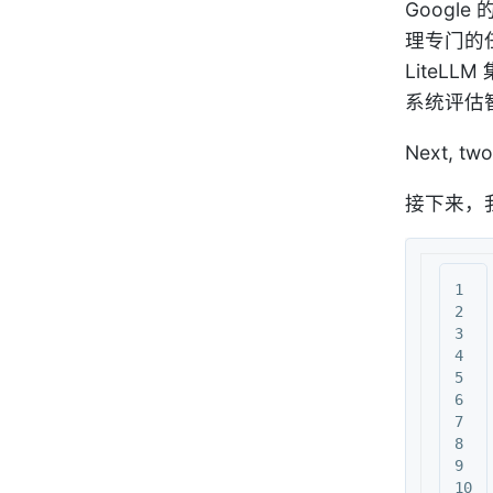
Goog
理专门的任务
LiteL
系统评估
Next, two 
接下来，
1

2

3

4

5

6

7

8

9

10
