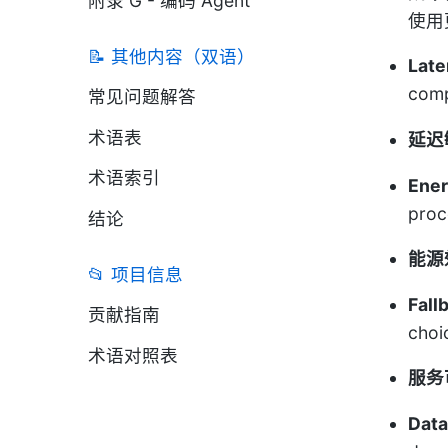
附录 G - 编码 Agent
使用
📝 其他内容（双语）
Late
comp
常见问题解答
术语表
延迟
术语索引
Ener
proc
结论
能源
📂 项目信息
Fallb
贡献指南
choi
术语对照表
服务
Dat