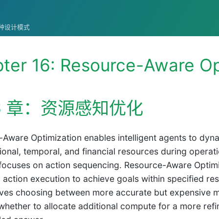
统的各种设计模式
ter 16: Resource-Aware Op
16 章：资源感知优化
Aware Optimization enables intelligent agents to dy
onal, temporal, and financial resources during operati
 focuses on action sequencing. Resource-Aware Optimi
 action execution to achieve goals within specified re
lves choosing between more accurate but expensive mo
whether to allocate additional compute for a more refi