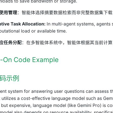
loads to save bandwidth or storage.
使用管理
：智能体选择摘要数据检索而非完整数据集下载
tive Task Allocation:
In multi-agent systems, agents s
utational load or available time.
应任务分配
：在多智能体系统中，智能体根据其当前计算
-On Code Example
码示例
igent system for answering user questions can assess th
it utilizes a cost-effective language model such as Gem
 but expensive, language model (like Gemini Pro) is c
model also depends on resource availability, specifical