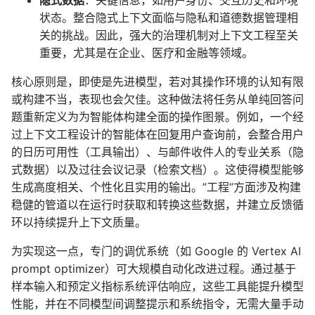
隐式数据
：关键信息，如用户身份、交互历史和环境
状态。整合隐式上下文面临与隐私和道德数据管理相
关的挑战。因此，强大的治理机制对上下文工程至关
重要，尤其是在企业、医疗和金融等领域。
核心原则是，即使是先进模型，若对其操作环境的认知有限
或构建不当，表现也会欠佳。这种做法将任务从单纯回答问
题重新定义为为智能体构建全面的操作图景。例如，一个经
过上下文工程设计的智能体在回复用户查询前，会整合用户
的日历可用性（工具输出）、与邮件收件人的专业关系（隐
式数据）以及过往会议记录（检索文档）。这使得模型能够
生成高度相关、个性化且实用的输出。”工程”方面涉及构建
稳健的管道以在运行时获取和转换这些数据，并建立反馈循
环以持续提升上下文质量。
为实现这一点，专门的调优系统（如 Google 的 Vertex AI
prompt optimizer）可大规模自动化改进过程。通过基于
样本输入和预定义指标系统评估响应，这些工具能提升模型
性能，并在不同模型间调整提示和系统指令，无需大量手动