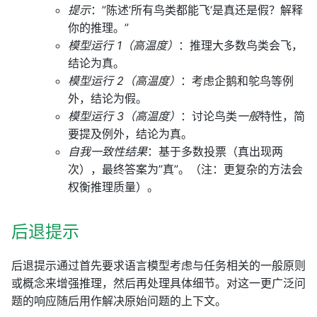
提示
：”陈述’所有鸟类都能飞’是真还是假？解释
你的推理。”
模型运行 1（高温度）
：推理大多数鸟类会飞，
结论为真。
模型运行 2（高温度）
：考虑企鹅和鸵鸟等例
外，结论为假。
模型运行 3（高温度）
：讨论鸟类
一般
特性，简
要提及例外，结论为真。
自我一致性结果
：基于多数投票（真出现两
次），最终答案为”真”。（注：更复杂的方法会
权衡推理质量）。
后退提示
后退提示通过首先要求语言模型考虑与任务相关的一般原则
或概念来增强推理，然后再处理具体细节。对这一更广泛问
题的响应随后用作解决原始问题的上下文。