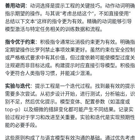
善用动词
：动词选择是提示工程的关键技巧。动作动词明确
指示期望的操作。与其说”考虑总结这个”，不如直接使用”
总结以下文本”这样的指令更为有效。精确的动词能够引导
模型激活与特定任务相关的训练数据和流程。
指令优于约束
：积极指令通常比消极约束更为有效。明确指
定期望操作比罗列禁止事项效果更好。虽然约束在安全控制
或严格格式要求中有其价值，但过度依赖可能使模型过度关
注规避而非目标达成。构建提示时应直接引导模型。积极指
令更符合人类指导习惯，并能减少混淆。
实验与迭代
：提示工程是一个迭代过程。找到最有效的提示
需要多次尝试。从初步设计开始，进行测试，分析输出，识
别不足，然后优化提示。模型变体、配置参数（如温度或
top-p）以及细微的措辞变化都可能产生不同结果。记录实
验过程对于学习和改进至关重要。实验和迭代是实现预期性
能的必要手段。
这些原则构成了与语言模型有效沟通的基础。通过优先考虑