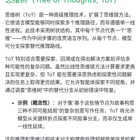
思维树（ToT）是一种高级推理技术，扩展了思维链方法。
它使语言模型能够同时探索多个推理路径，而非遵循单一线
性进程。此技术采用树状结构，其中每个节点代表一个”思
维”——作为中间步骤的连贯语言序列。从每个节点，模型
可分支探索替代推理路线。
ToT 特别适合需要探索、回溯或在得出解决方案前评估多
种可能性的复杂问题。虽然比线性思维链方法计算要求更高
且实现更复杂，但 ToT 能在需要深思熟虑和探索性问题解
决的任务上取得更优结果。它允许智能体探索不同视角，并
通过调查”思维树”中的替代分支从初始错误中恢复。
示例（概念性）
：对于像”基于这些情节点为故事构思
三种不同可能结局”的复杂创意写作任务，ToT 将允许
模型从关键转折点探索不同叙事分支，而非仅生成单
一线性延续。
这些推理和思维过程技术对于构建能处理超越简单信息检索