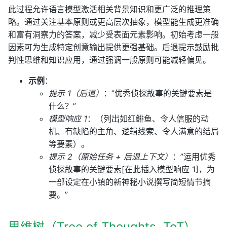
此过程允许语言模型激活相关背景知识和更广泛的推理策
略。通过关注基本原则或更高层次抽象，模型能生成更准确
和富有洞察力的答案，减少受表面元素影响。初始考虑一般
因素可为生成特定创意输出提供更强基础。后退提示鼓励批
判性思维和知识应用，通过强调一般原则可能减轻偏见。
示例
：
提示 1（后退）
：”优秀侦探故事的关键要素是
什么？”
模型响应 1
：（列出如红鲱鱼、令人信服的动
机、有缺陷的主角、逻辑线索、令人满意的结局
等要素）。
提示 2（原始任务 + 后退上下文）
：”运用优秀
侦探故事的关键要素[在此插入模型响应 1]，为
一部设定在小镇的新神秘小说撰写简短情节摘
要。”
思维树（Tree of Thoughts, ToT）