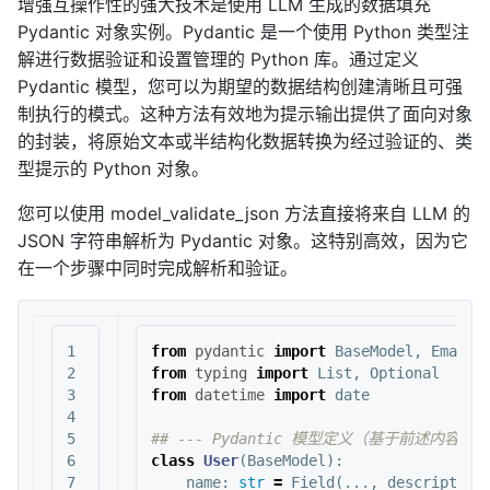
增强互操作性的强大技术是使用 LLM 生成的数据填充
Pydantic 对象实例。Pydantic 是一个使用 Python 类型注
解进行数据验证和设置管理的 Python 库。通过定义
Pydantic 模型，您可以为期望的数据结构创建清晰且可强
制执行的模式。这种方法有效地为提示输出提供了面向对象
的封装，将原始文本或半结构化数据转换为经过验证的、类
型提示的 Python 对象。
您可以使用 model_validate_json 方法直接将来自 LLM 的
JSON 字符串解析为 Pydantic 对象。这特别高效，因为它
在一个步骤中同时完成解析和验证。
1

from
pydantic
import
BaseModel
,
EmailS
2

from
typing
import
List
,
Optional
3

from
datetime
import
date
4

5

6

class
User
(
BaseModel
):
7

name
:
str
=
Field
(...,
description