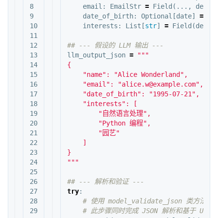
8

email
:
EmailStr
=
Field
(...,
descr
9

date_of_birth
:
Optional
[
date
]
=
Fi
10

interests
:
List
[
str
]
=
Field
(
defau
11

12

13

llm_output_json
=
"""

14

{

15

    "name": "Alice Wonderland",

16

    "email": "alice.w@example.com",

17

    "date_of_birth": "1995-07-21",

18

    "interests": [

19

        "自然语言处理",

20

        "Python 编程",

21

        "园艺"

22

    ]

23

}

24

"""
25

26

27

try
:
28

29
