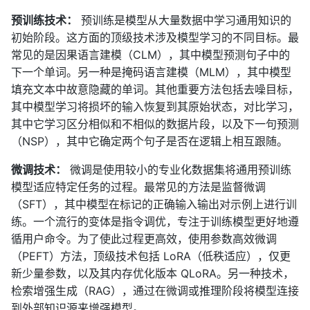
预训练技术：
预训练是模型从大量数据中学习通用知识的
初始阶段。这方面的顶级技术涉及模型学习的不同目标。最
常见的是因果语言建模（CLM），其中模型预测句子中的
下一个单词。另一种是掩码语言建模（MLM），其中模型
填充文本中故意隐藏的单词。其他重要方法包括去噪目标，
其中模型学习将损坏的输入恢复到其原始状态，对比学习，
其中它学习区分相似和不相似的数据片段，以及下一句预测
（NSP），其中它确定两个句子是否在逻辑上相互跟随。
微调技术：
微调是使用较小的专业化数据集将通用预训练
模型适应特定任务的过程。最常见的方法是监督微调
（SFT），其中模型在标记的正确输入输出对示例上进行训
练。一个流行的变体是指令调优，专注于训练模型更好地遵
循用户命令。为了使此过程更高效，使用参数高效微调
（PEFT）方法，顶级技术包括 LoRA（低秩适应），仅更
新少量参数，以及其内存优化版本 QLoRA。另一种技术，
检索增强生成（RAG），通过在微调或推理阶段将模型连接
到外部知识源来增强模型。