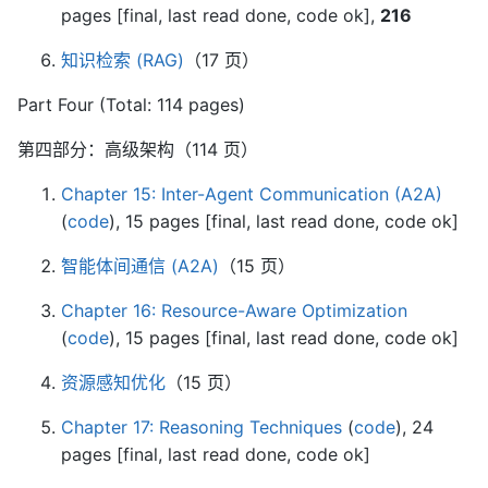
pages [final, last read done, code ok],
216
知识检索 (RAG)
（17 页）
Part Four (Total: 114 pages)
第四部分：高级架构（114 页）
Chapter 15: Inter-Agent Communication (A2A)
(
code
), 15 pages [final, last read done, code ok]
智能体间通信 (A2A)
（15 页）
Chapter 16: Resource-Aware Optimization
(
code
), 15 pages [final, last read done, code ok]
资源感知优化
（15 页）
Chapter 17: Reasoning Techniques
(
code
), 24
pages [final, last read done, code ok]