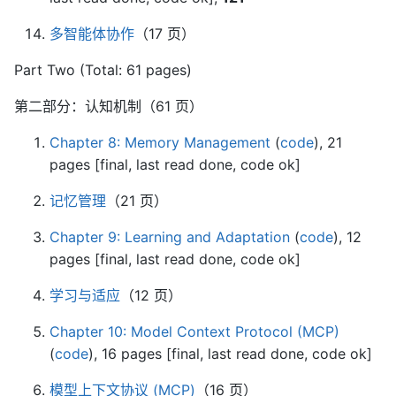
多智能体协作
（17 页）
Part Two (Total: 61 pages)
第二部分：认知机制（61 页）
Chapter 8: Memory Management
(
code
), 21
pages [final, last read done, code ok]
记忆管理
（21 页）
Chapter 9: Learning and Adaptation
(
code
), 12
pages [final, last read done, code ok]
学习与适应
（12 页）
Chapter 10: Model Context Protocol (MCP)
(
code
), 16 pages [final, last read done, code ok]
模型上下文协议 (MCP)
（16 页）