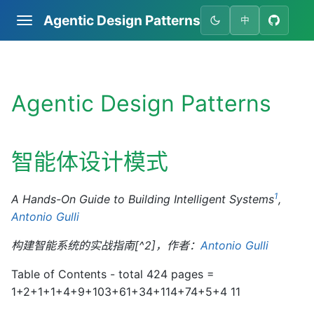
Agentic Design Patterns
中
Agentic Design Patterns
智能体设计模式
1
A Hands-On Guide to Building Intelligent Systems
,
Antonio Gulli
构建智能系统的实战指南[^2]，作者：
Antonio Gulli
Table of Contents - total 424 pages =
1+2+1+1+4+9+103+61+34+114+74+5+4 11