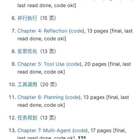
last read done, code okl]
并行执行
（15 页）
Chapter 4: Reflection
(
code
), 13 pages [final, last
read done, code okl]
反思优化
（13 页）
Chapter 5: Tool Use
(code
), 20 pages [final, last
read done, code ok]
工具调用
（20 页）
Chapter 6: Planning
(
code
), 13 pages [final, last
read done, code ok]
任务规划
（13 页）
Chapter 7: Multi-Agent
(
code
), 17 pages [final,
last read done, code ok],
121