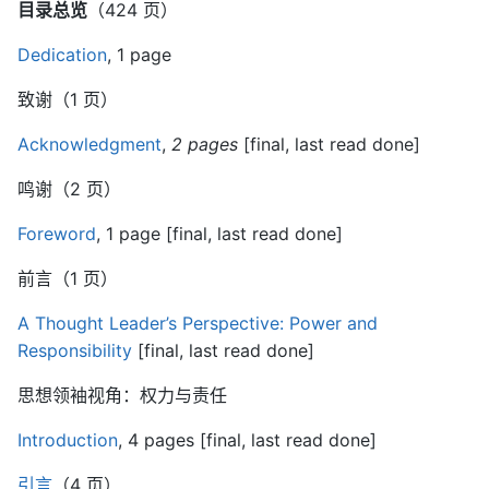
目录总览
（424 页）
Dedication
, 1 page
致谢（1 页）
Acknowledgment
,
2 pages
[final, last read done]
鸣谢（2 页）
Foreword
, 1 page [final, last read done]
前言（1 页）
A Thought Leader’s Perspective: Power and
Responsibility
[final, last read done]
思想领袖视角：权力与责任
Introduction
, 4 pages [final, last read done]
引言
（4 页）