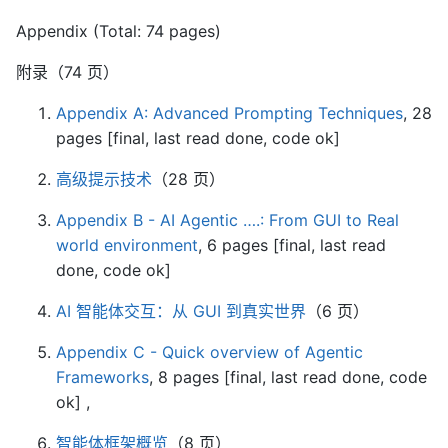
Appendix (Total: 74 pages)
附录（74 页）
Appendix A: Advanced Prompting Techniques
, 28
pages [final, last read done, code ok]
高级提示技术
（28 页）
Appendix B - AI Agentic ….: From GUI to Real
world environment
, 6 pages [final, last read
done, code ok]
AI 智能体交互：从 GUI 到真实世界
（6 页）
Appendix C - Quick overview of Agentic
Frameworks
, 8 pages [final, last read done, code
ok] ,
智能体框架概览
（8 页）