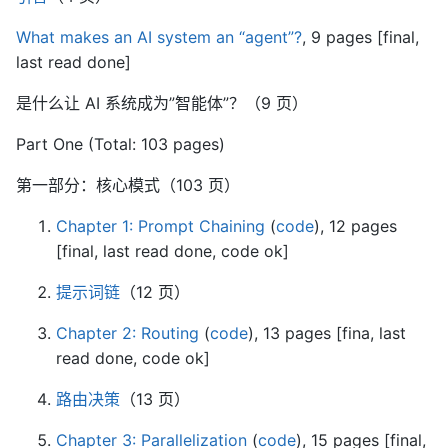
What makes an AI system an “agent”?
, 9 pages [final,
last read done]
是什么让 AI 系统成为”智能体”？（9 页）
Part One (Total: 103 pages)
第一部分：核心模式（103 页）
Chapter 1: Prompt Chaining
(
code
), 12 pages
[final, last read done, code ok]
提示词链
（12 页）
Chapter 2: Routing
(
code
), 13 pages [fina, last
read done, code ok]
路由决策
（13 页）
Chapter 3: Parallelization
(
code
), 15 pages [final,