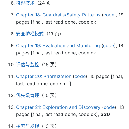
推理技术
（24 页）
Chapter 18: Guardrails/Safety Patterns
(
code
), 19
pages [final, last read done, code ok]
安全护栏模式
（19 页）
Chapter 19: Evaluation and Monitoring
(
code
), 18
pages [final, last read done, code ok]
评估与监控
（18 页）
Chapter 20: Prioritization
(
code
), 10 pages [final,
last read done, code ok ]
优先级管理
（10 页）
Chapter 21: Exploration and Discovery
(
code
), 13
pages [final, last read done, code ok],
330
探索与发现
（13 页）