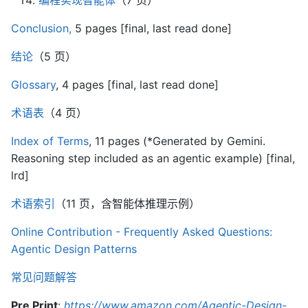
编程实现智能体
（7 页）
Conclusion,
5 pages [final, last read done]
结论
（5 页）
Glossary
, 4 pages [final, last read done]
术语表
（4 页）
Index of Terms
, 11 pages (*Generated by Gemini.
Reasoning step included as an agentic example) [final,
lrd]
术语索引
（11 页，含智能体推理示例）
Online Contribution - Frequently Asked Questions:
Agentic Design Patterns
常见问题解答
Pre Print
:
https://www.amazon.com/Agentic-Design-