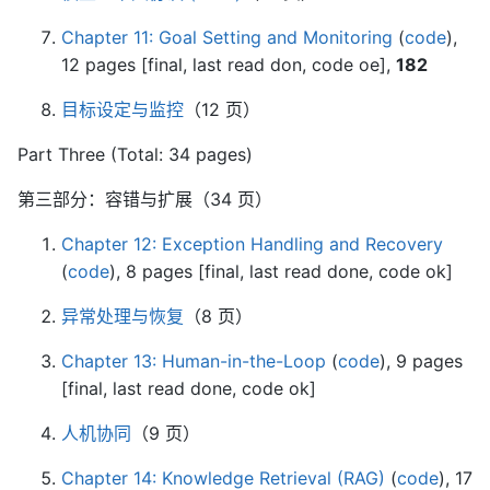
Chapter 11: Goal Setting and Monitoring
(
code
),
12 pages [final, last read don, code oe],
182
目标设定与监控
（12 页）
Part Three (Total: 34 pages)
第三部分：容错与扩展（34 页）
Chapter 12: Exception Handling and Recovery
(
code
), 8 pages [final, last read done, code ok]
异常处理与恢复
（8 页）
Chapter 13: Human-in-the-Loop
(
code
), 9 pages
[final, last read done, code ok]
人机协同
（9 页）
Chapter 14: Knowledge Retrieval (RAG)
(
code
), 17