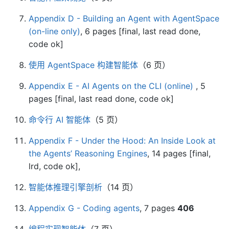
Appendix D - Building an Agent with AgentSpace
(on-line only)
, 6 pages [final, last read done,
code ok]
使用 AgentSpace 构建智能体
（6 页）
Appendix E - AI Agents on the CLI (online)
, 5
pages [final, last read done, code ok]
命令行 AI 智能体
（5 页）
Appendix F - Under the Hood: An Inside Look at
the Agents’ Reasoning Engines
, 14 pages [final,
lrd, code ok],
智能体推理引擎剖析
（14 页）
Appendix G - Coding agents
, 7 pages
406